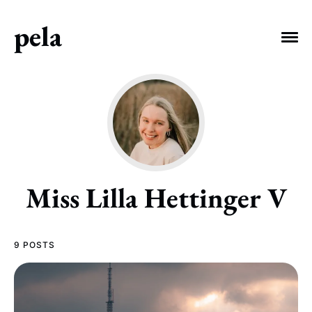
pela
EXPLORE TAGS
debitis
consectetur
Welcome
Miss Lilla Hettinger V
voluptatibus
vero
officiis
9 POSTS