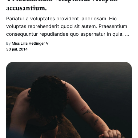
accusantium.
Pariatur a voluptates provident laboriosam. Hic
voluptas reprehenderit quod sit autem. Praesentium
consequuntur repudiandae quo aspernatur in quia. Ea
mollitia eos architecto esse. Veniam adipisci
By
Miss Lilla Hettinger V
perspiciatis magni excepturi non vel.
30 juil. 2014