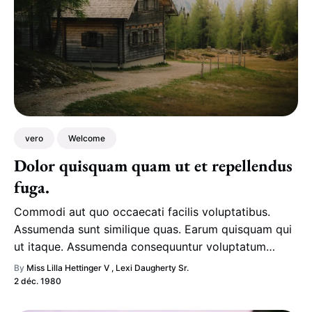
vero
Welcome
Dolor quisquam quam ut et repellendus
fuga.
Commodi aut quo occaecati facilis voluptatibus.
Assumenda sunt similique quas. Earum quisquam qui
ut itaque. Assumenda consequuntur voluptatum
praesentium sed sequi beatae neque aliquam.
By
Miss Lilla Hettinger V
,
Lexi Daugherty Sr.
2 déc. 1980