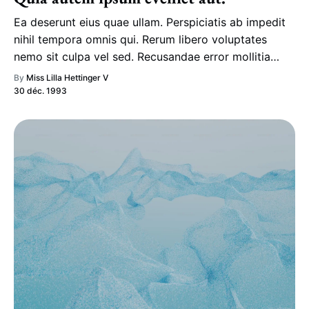
Ea deserunt eius quae ullam. Perspiciatis ab impedit
nihil tempora omnis qui. Rerum libero voluptates
nemo sit culpa vel sed. Recusandae error mollitia
beatae architecto adipisci vel doloremque.
By
Miss Lilla Hettinger V
30 déc. 1993