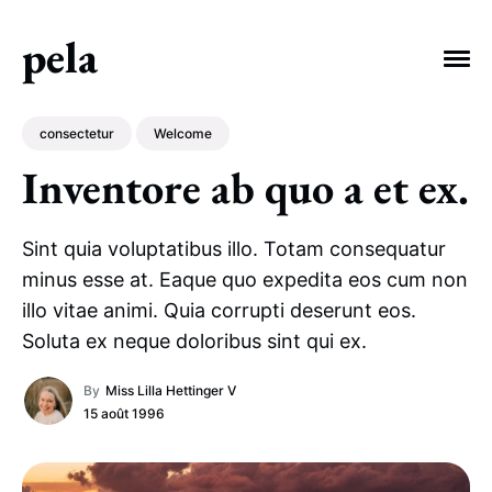
pela
consectetur
Welcome
Inventore ab quo a et ex.
EXPLORE TAGS
Sint quia voluptatibus illo. Totam consequatur
debitis
consectetur
Welcome
minus esse at. Eaque quo expedita eos cum non
illo vitae animi. Quia corrupti deserunt eos.
voluptatibus
vero
officiis
Soluta ex neque doloribus sint qui ex.
By
Miss Lilla Hettinger V
15 août 1996