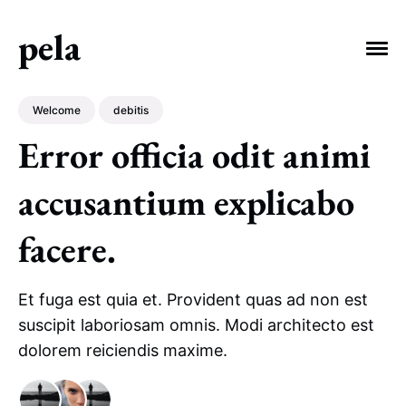
pela
Welcome
debitis
Error officia odit animi
accusantium explicabo
EXPLORE TAGS
debitis
consectetur
Welcome
facere.
voluptatibus
vero
officiis
Et fuga est quia et. Provident quas ad non est
suscipit laboriosam omnis. Modi architecto est
dolorem reiciendis maxime.