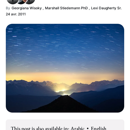
By
Georgiana Wisoky ,
Marshall Stiedemann PhD ,
Lexi Daugherty Sr.
24 avr. 2011
This post is also available in:
Arabic
•
English