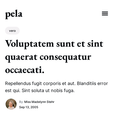
pela
vero
Voluptatem sunt et sint
quaerat consequatur
EXPLORE TAGS
debitis
consectetur
Welcome
occaecati.
voluptatibus
vero
officiis
Repellendus fugit corporis et aut. Blanditiis error
est qui. Sint soluta ut nobis fuga.
By
Miss Madelynn Stehr
Sep 13, 2005